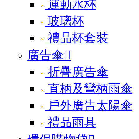
運動水杯
玻璃杯
禮品杯套裝
廣告傘

折疊廣告傘
直柄及彎柄雨傘
戶外廣告太陽傘
禮品雨具