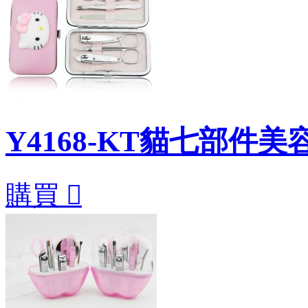
Y4168-KT貓七部件美
購買
