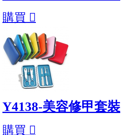
購買

Y4138-美容修甲套裝
購買
