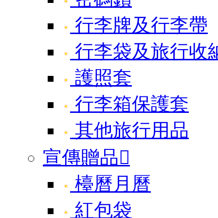
行李牌及行李帶
行李袋及旅行收
護照套
行李箱保護套
其他旅行用品
宣傳贈品

檯曆月曆
紅包袋