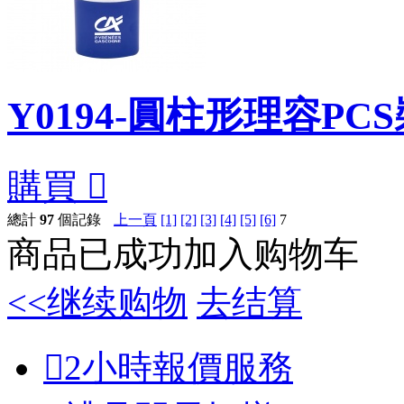
Y0194-圓柱形理容PC
購買

總計
97
個記錄
上一頁
[1]
[2]
[3]
[4]
[5]
[6]
7
商品已成功加入购物车
<<继续购物
去结算

2小時報價服務