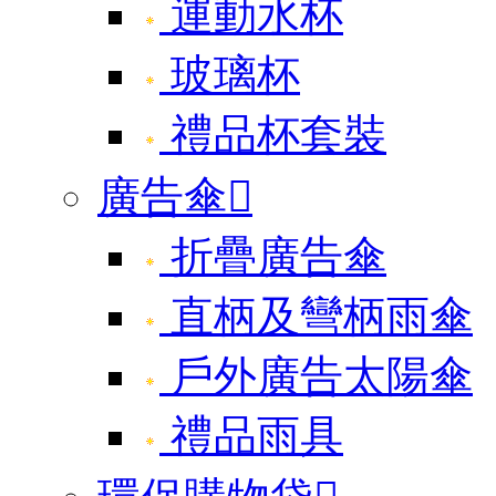
運動水杯
玻璃杯
禮品杯套裝
廣告傘

折疊廣告傘
直柄及彎柄雨傘
戶外廣告太陽傘
禮品雨具