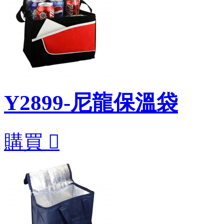
Y2899-尼龍保溫袋
購買
