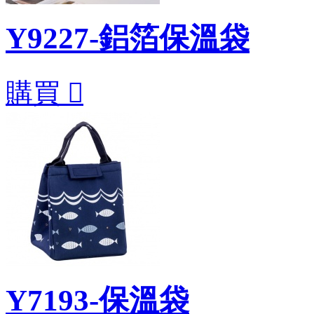
Y9227-鋁箔保溫袋
購買

Y7193-保溫袋