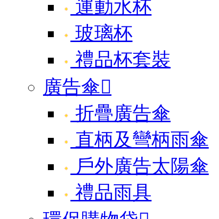
運動水杯
玻璃杯
禮品杯套裝
廣告傘

折疊廣告傘
直柄及彎柄雨傘
戶外廣告太陽傘
禮品雨具