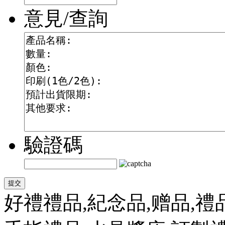
意見/查詢
驗證碼
好禮禮品,紀念品,赠品,禮