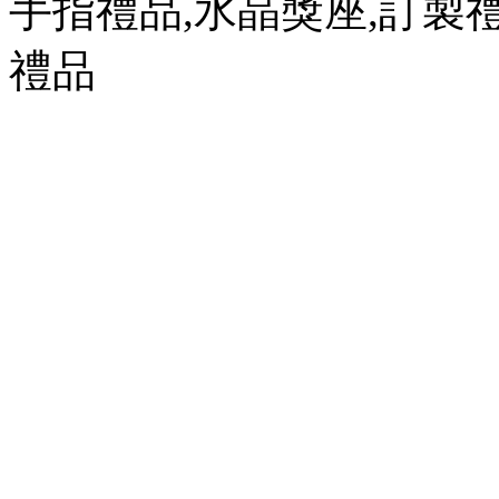
手指禮品,水晶獎座,訂製禮
禮品