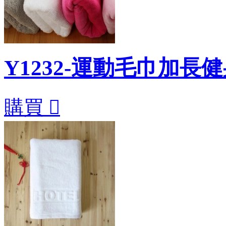
Y1232-運動毛巾加長
購買
