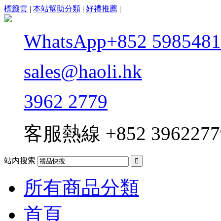
標籤雲
|
本站幫助分類
|
好禮推薦
|
WhatsApp+852 5985481
sales@haoli.hk
3962 2779
客服熱線
+852 3962277
站内搜索

所有商品分類
首頁