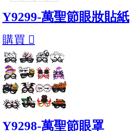
Y9299-萬聖節眼妝貼紙
購買

Y9298-萬聖節眼罩