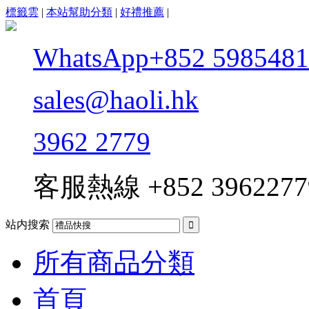
標籤雲
|
本站幫助分類
|
好禮推薦
|
WhatsApp+852 5985481
sales@haoli.hk
3962 2779
客服熱線
+852 3962277
站内搜索

所有商品分類
首頁