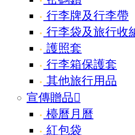
行李牌及行李帶
行李袋及旅行收
護照套
行李箱保護套
其他旅行用品
宣傳贈品

檯曆月曆
紅包袋