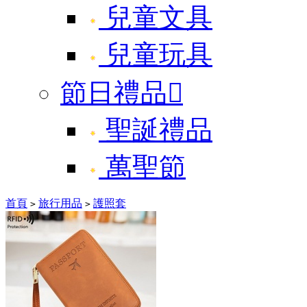
兒童文具
兒童玩具
節日禮品

聖誕禮品
萬聖節
首頁
旅行用品
護照套
>
>