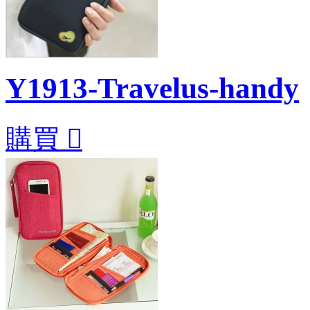
Y1913-Travelus-handy
購買
