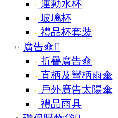
運動水杯
玻璃杯
禮品杯套裝
廣告傘

折疊廣告傘
直柄及彎柄雨傘
戶外廣告太陽傘
禮品雨具