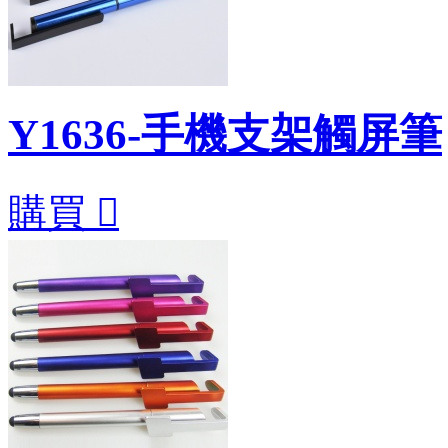
Y1636-手機支架觸屏筆
購買
