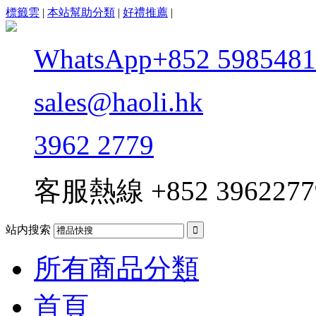
標籤雲
|
本站幫助分類
|
好禮推薦
|
WhatsApp+852 5985481
sales@haoli.hk
3962 2779
客服熱線
+852 3962277
站内搜索

所有商品分類
首頁