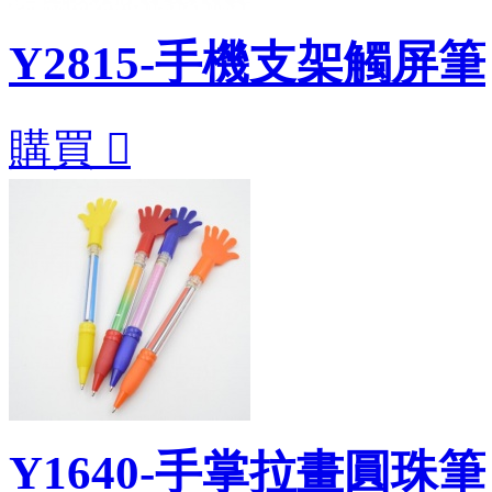
Y2815-手機支架觸屏筆
購買

Y1640-手掌拉畫圓珠筆