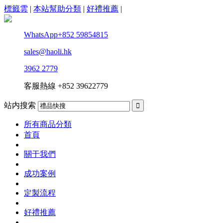
標籤雲
|
本站幫助分類
|
好禮推薦
|
WhatsApp+852 59854815
sales@haoli.hk
3962 2779
客服熱線
+852 39622779
站内搜索

所有商品分類
首頁
關于我們
成功案例
定製流程
好禮推薦