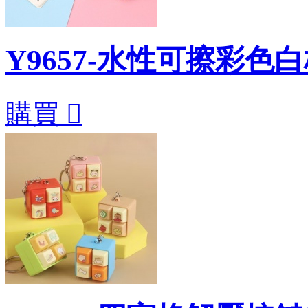
Y9657-水性可擦彩色
購買
