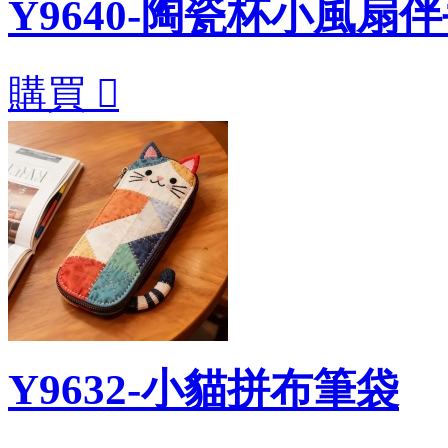
Y9640-陶瓷杯小風扇
購買

Y9632-小貓拼布筆袋