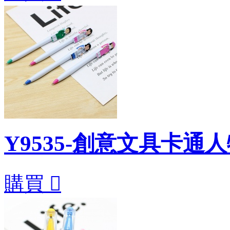
Y9535-創意文具卡通
購買
