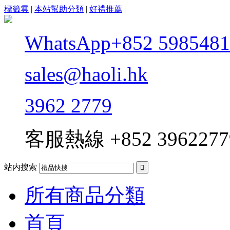
標籤雲
|
本站幫助分類
|
好禮推薦
|
WhatsApp+852 5985481
sales@haoli.hk
3962 2779
客服熱線
+852 3962277
站内搜索

所有商品分類
首頁