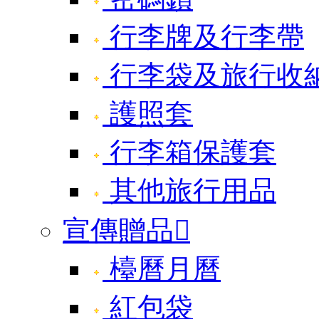
行李牌及行李帶
行李袋及旅行收
護照套
行李箱保護套
其他旅行用品
宣傳贈品

檯曆月曆
紅包袋