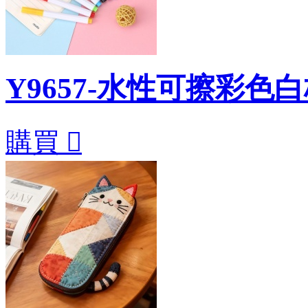
Y9657-水性可擦彩色
購買
