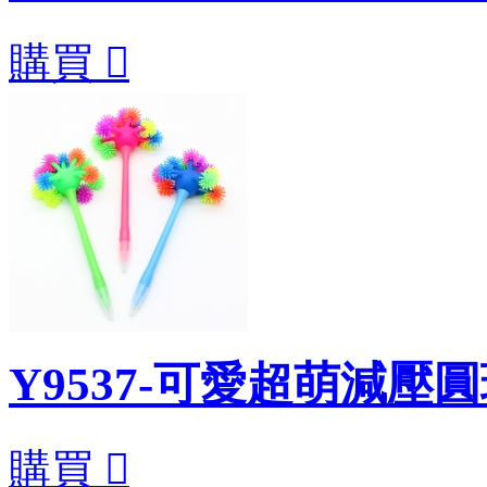
購買

Y9537-可愛超萌減壓
購買
