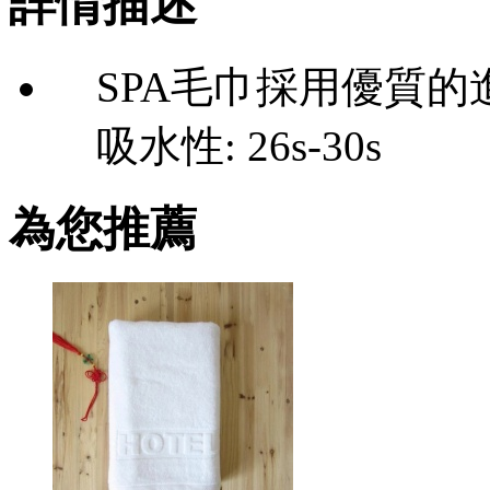
詳情描述
SPA毛巾採用優質
吸水性: 26s-30s
為您推薦