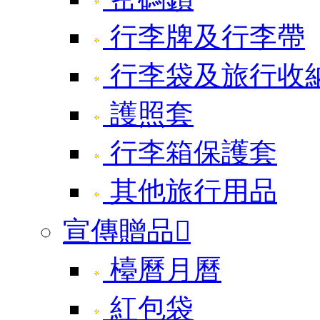
行李牌及行李帶
行李袋及旅行收
護照套
行李箱保護套
其他旅行用品
宣傳贈品

檯曆月曆
紅包袋