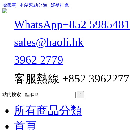
標籤雲
|
本站幫助分類
|
好禮推薦
|
WhatsApp+852 5985481
sales@haoli.hk
3962 2779
客服熱線
+852 3962277
站内搜索

所有商品分類
首頁