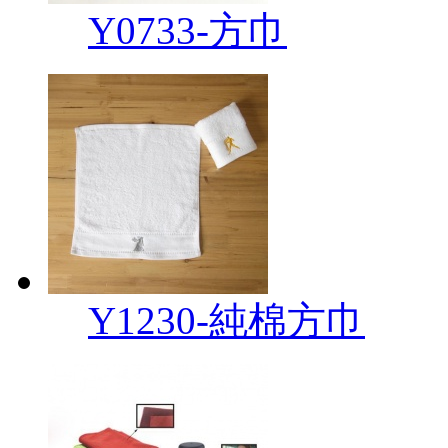
Y0733-方巾
Y1230-純棉方巾