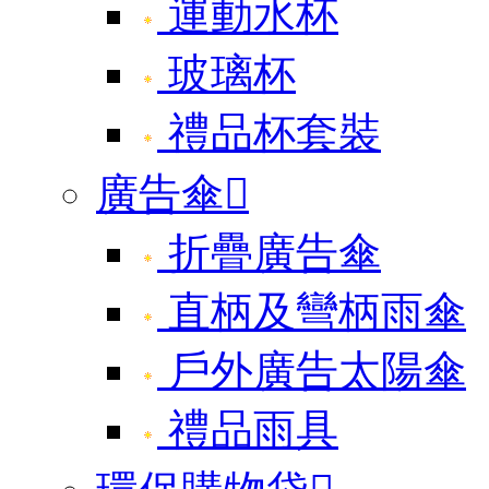
運動水杯
玻璃杯
禮品杯套裝
廣告傘

折疊廣告傘
直柄及彎柄雨傘
戶外廣告太陽傘
禮品雨具