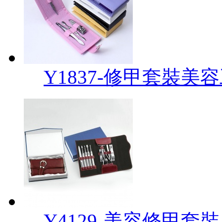
Y1837-修甲套裝美
Y4129-美容修甲套裝