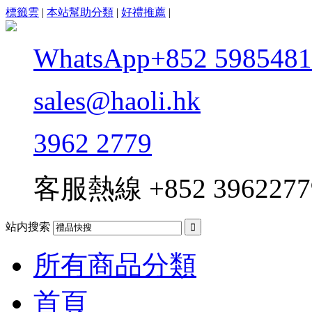
標籤雲
|
本站幫助分類
|
好禮推薦
|
WhatsApp+852 5985481
sales@haoli.hk
3962 2779
客服熱線
+852 3962277
站内搜索

所有商品分類
首頁