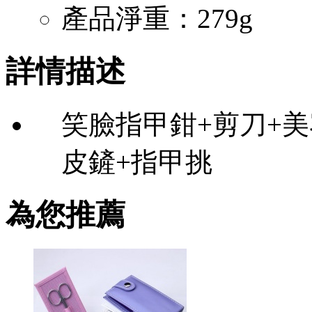
產品淨重：279g
詳情描述
笑臉指甲鉗+剪刀+美
皮鏟+指甲挑
為您推薦