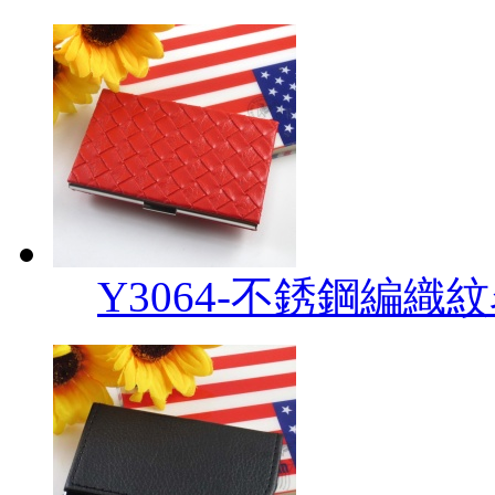
Y3064-不銹鋼編織