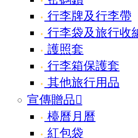
行李牌及行李帶
行李袋及旅行收
護照套
行李箱保護套
其他旅行用品
宣傳贈品

檯曆月曆
紅包袋