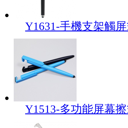
Y1631-手機支架觸
Y1513-多功能屏幕