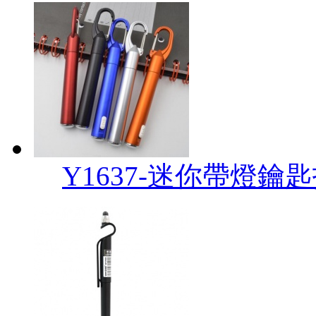
Y1637-迷你帶燈鑰