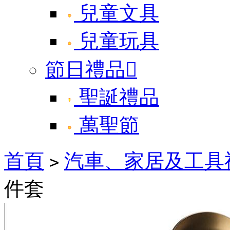
兒童文具
兒童玩具
節日禮品

聖誕禮品
萬聖節
首頁
汽車、家居及工具
>
件套