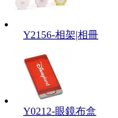
Y2156-相架|相冊
Y0212-眼鏡布盒