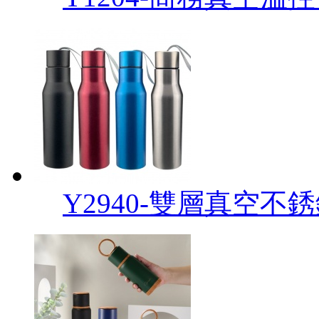
Y2940-雙層真空不