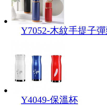
Y7052-木紋手提子
Y4049-保溫杯