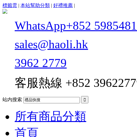
標籤雲
|
本站幫助分類
|
好禮推薦
|
WhatsApp+852 5985481
sales@haoli.hk
3962 2779
客服熱線
+852 3962277
站内搜索

所有商品分類
首頁