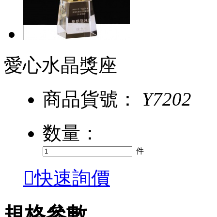
愛心水晶獎座
商品貨號：
Y7202
数量：
件

快速詢價
規格參數