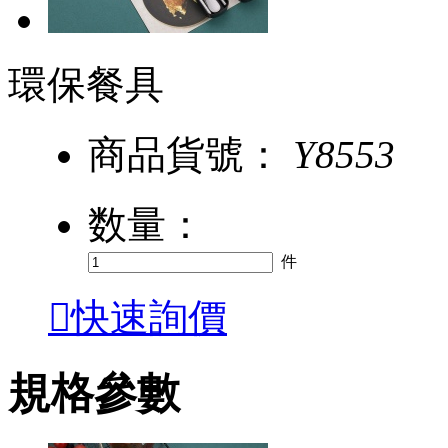
環保餐具
商品貨號：
Y8553
数量：
件

快速詢價
規格參數