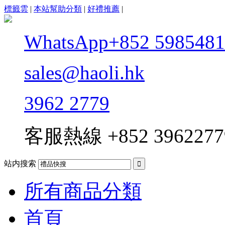
標籤雲
|
本站幫助分類
|
好禮推薦
|
WhatsApp+852 5985481
sales@haoli.hk
3962 2779
客服熱線
+852 3962277
站内搜索

所有商品分類
首頁