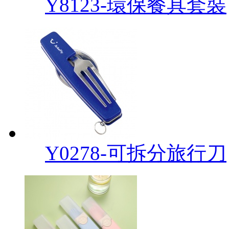
Y8123-環保餐具套裝
Y0278-可拆分旅行刀