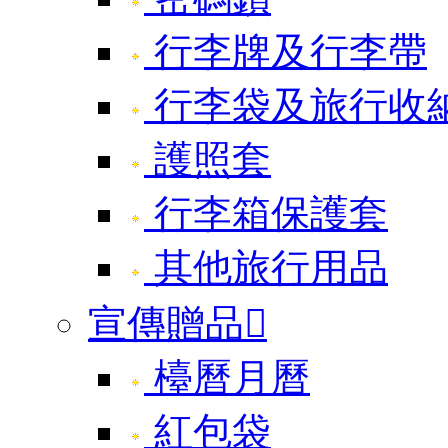
行李牌及行李帶
行李袋及旅行收
護照套
行李箱保護套
其他旅行用品
宣傳贈品

檯曆月曆
紅包袋