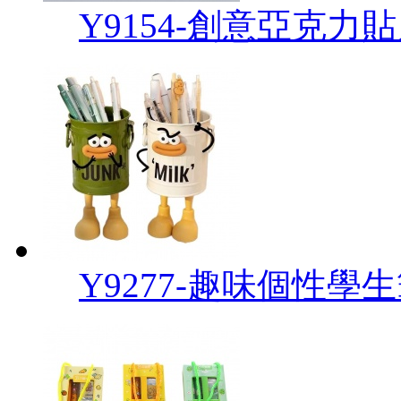
Y9154-創意亞克力
Y9277-趣味個性學