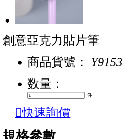
創意亞克力貼片筆
商品貨號：
Y9153
数量：
件

快速詢價
規格參數