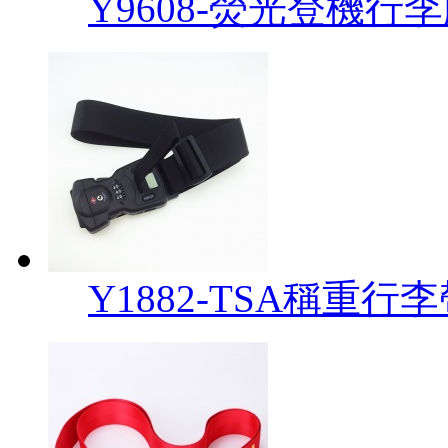
Y9608-熒光登機行
Y1882-TSA稱重行