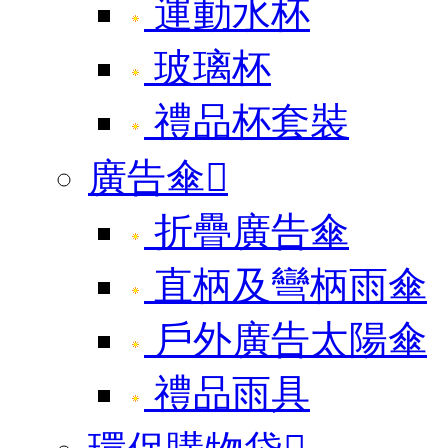
運動水杯
玻璃杯
禮品杯套裝
廣告傘

折疊廣告傘
直柄及彎柄雨傘
戶外廣告太陽傘
禮品雨具