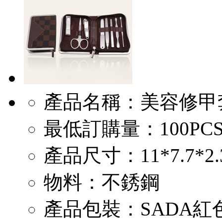
產品名稱：美容修甲
最低訂購量：100PC
產品尺寸：11*7.7*2.
物料：不銹鋼
產品包裝：SADA紅