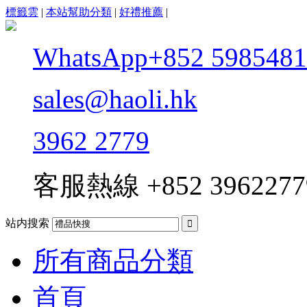
標籤雲
|
本站幫助分類
|
好禮推薦
|
WhatsApp+852 5985481
sales@haoli.hk
3962 2779
客服熱線
+852 3962277
站内搜索

所有商品分類
首頁