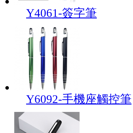
Y4061-簽字筆
Y6092-手機座觸控筆