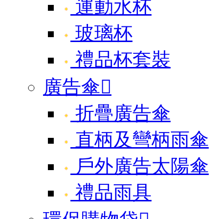
運動水杯
玻璃杯
禮品杯套裝
廣告傘

折疊廣告傘
直柄及彎柄雨傘
戶外廣告太陽傘
禮品雨具