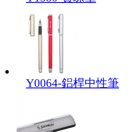
Y0064-鋁桿中性筆