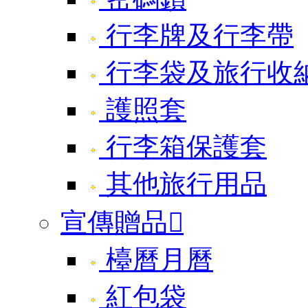
行李牌及行李帶
行李袋及旅行收
護照套
行李箱保護套
其他旅行用品
宣傳贈品

檯曆月曆
紅包袋