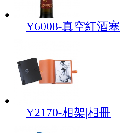
Y6008-真空紅酒塞
Y2170-相架|相冊