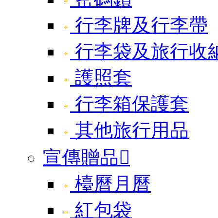
行李牌及行李帶
行李袋及旅行收
護照套
行李箱保護套
其他旅行用品
宣傳贈品

檯曆月曆
紅包袋