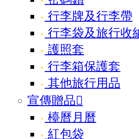
行李牌及行李帶
行李袋及旅行收
護照套
行李箱保護套
其他旅行用品
宣傳贈品

檯曆月曆
紅包袋