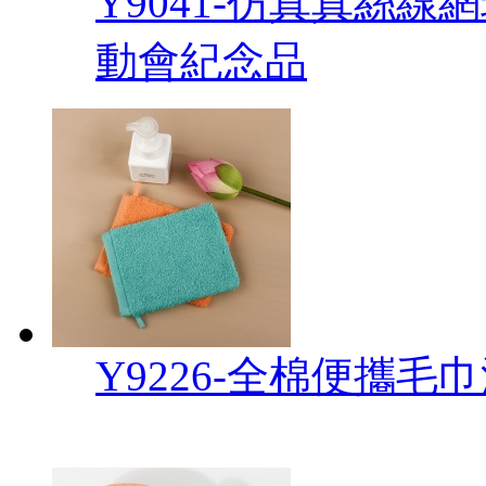
Y9041-仿真真絲
動會紀念品
Y9226-全棉便攜毛