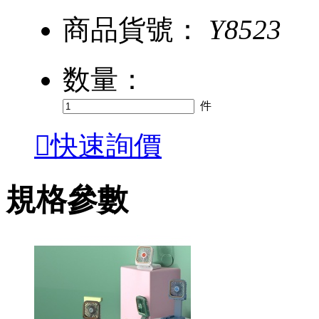
商品貨號：
Y8523
数量：
件

快速詢價
規格參數