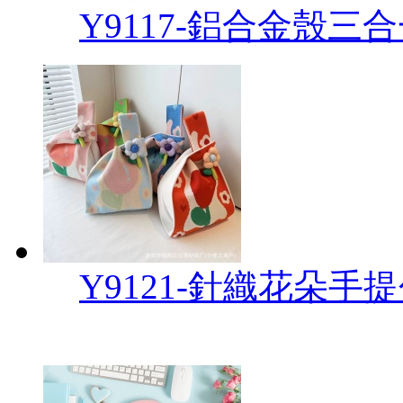
Y9117-鋁合金殼三
Y9121-針織花朵手