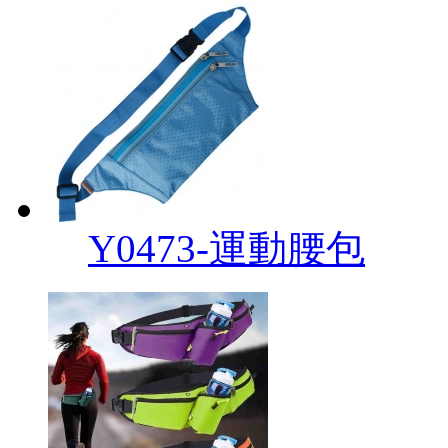
Y0473-運動腰包