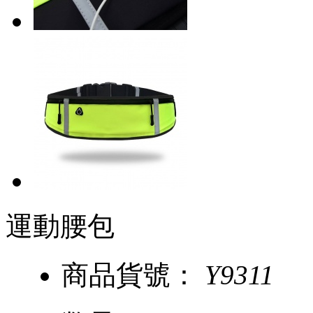
運動腰包
商品貨號：
Y9311