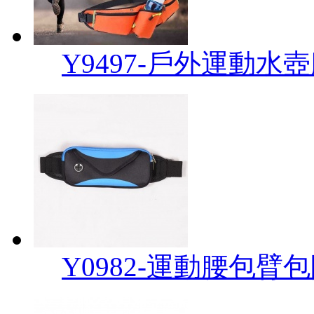
Y9497-戶外運動水
Y0982-運動腰包