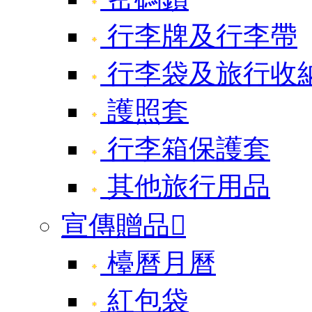
行李牌及行李帶
行李袋及旅行收
護照套
行李箱保護套
其他旅行用品
宣傳贈品

檯曆月曆
紅包袋