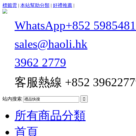
標籤雲
|
本站幫助分類
|
好禮推薦
|
WhatsApp+852 5985481
sales@haoli.hk
3962 2779
客服熱線
+852 3962277
站内搜索

所有商品分類
首頁