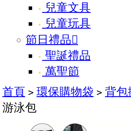
兒童文具
兒童玩具
節日禮品

聖誕禮品
萬聖節
首頁
環保購物袋
背包
>
>
游泳包