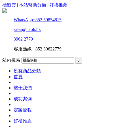
標籤雲
|
本站幫助分類
|
好禮推薦
|
WhatsApp+852 59854815
sales@haoli.hk
3962 2779
客服熱線
+852 39622779
站内搜索

所有商品分類
首頁
關于我們
成功案例
定製流程
好禮推薦