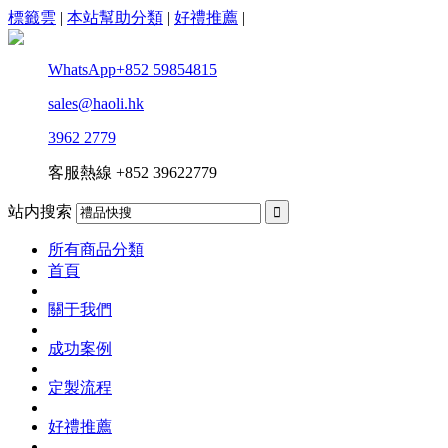
標籤雲
|
本站幫助分類
|
好禮推薦
|
WhatsApp+852 59854815
sales@haoli.hk
3962 2779
客服熱線
+852 39622779
站内搜索

所有商品分類
首頁
關于我們
成功案例
定製流程
好禮推薦