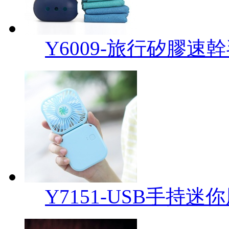
Y6009-旅行矽膠速
Y7151-USB手持迷