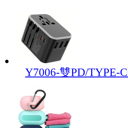
Y7006-雙PD/TYP