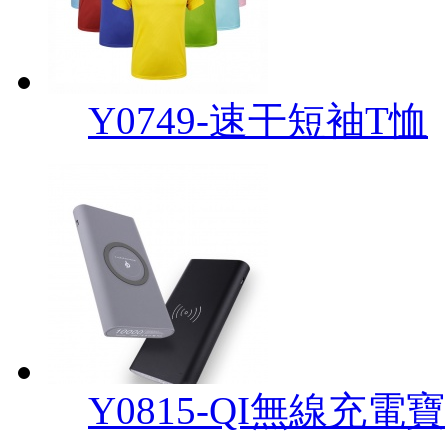
Y0749-速干短袖T恤
Y0815-QI無線充電寶