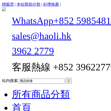
標籤雲
|
本站幫助分類
|
好禮推薦
|
WhatsApp+852 5985481
sales@haoli.hk
3962 2779
客服熱線
+852 3962277
站内搜索

所有商品分類
首頁