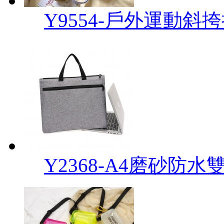
Y9554-戶外運動斜
Y2368-A4磨砂防