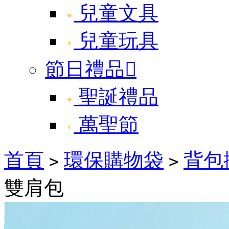
兒童文具
兒童玩具
節日禮品

聖誕禮品
萬聖節
首頁
環保購物袋
背包
>
>
雙肩包