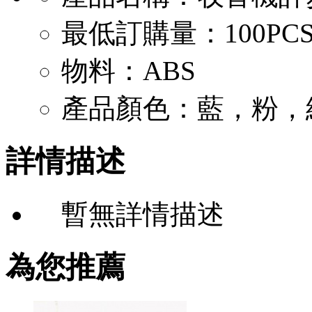
最低訂購量：100PC
物料：ABS
產品顏色：藍，粉，
詳情描述
暫無詳情描述
為您推薦