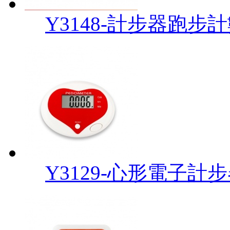
Y3148-計步器跑步
Y3129-心形電子計