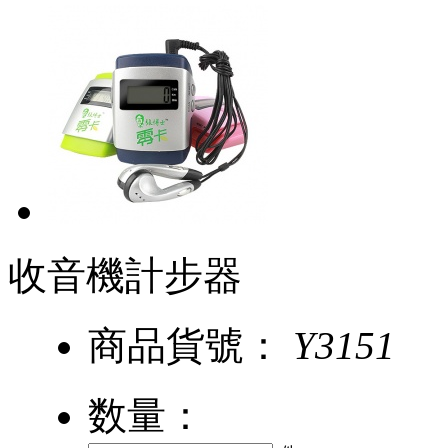
收音機計步器
商品貨號：
Y3151
数量：