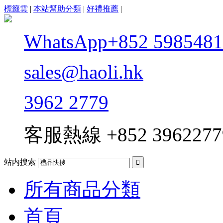
標籤雲
|
本站幫助分類
|
好禮推薦
|
WhatsApp+852 5985481
sales@haoli.hk
3962 2779
客服熱線
+852 3962277
站内搜索

所有商品分類
首頁