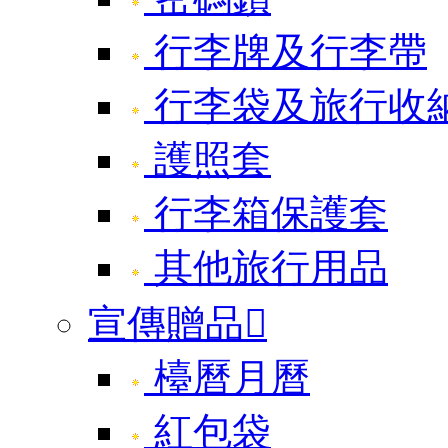
行李牌及行李帶
行李袋及旅行收
護照套
行李箱保護套
其他旅行用品
宣傳贈品

檯曆月曆
紅包袋