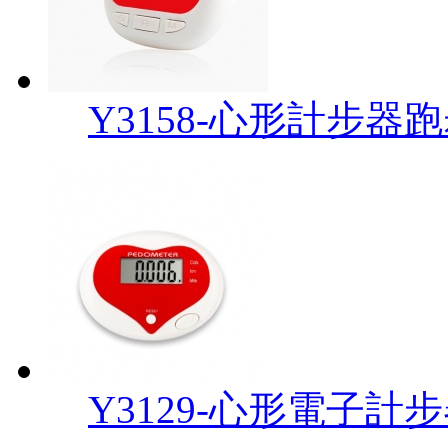
Y3158-心形計步器
Y3129-心形電子計