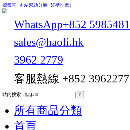
標籤雲
|
本站幫助分類
|
好禮推薦
|
WhatsApp+852 5985481
sales@haoli.hk
3962 2779
客服熱線
+852 3962277
站内搜索

所有商品分類
首頁