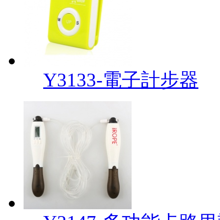
Y3133-電子計步器