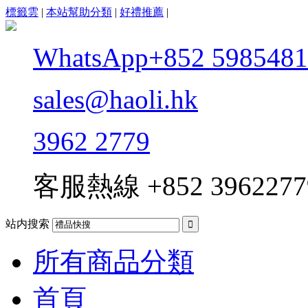
標籤雲
|
本站幫助分類
|
好禮推薦
|
WhatsApp+852 5985481
sales@haoli.hk
3962 2779
客服熱線
+852 3962277
站内搜索

所有商品分類
首頁