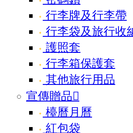
行李牌及行李帶
行李袋及旅行收
護照套
行李箱保護套
其他旅行用品
宣傳贈品

檯曆月曆
紅包袋