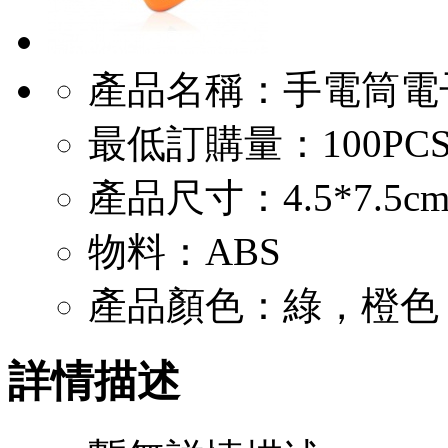
產品名稱：手電筒電
最低訂購量：100PC
產品尺寸：4.5*7.5c
物料：ABS
產品顏色：綠，橙色
詳情描述