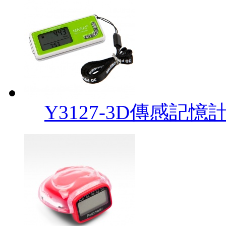
Y3127-3D傳感記憶